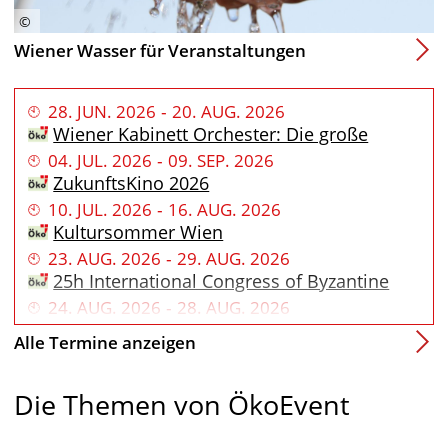
Wiener Wasser für Veranstaltungen
28
.
JUN
.
2026
‐
20
.
AUG
.
2026
Wiener Kabinett Orchester: Die große
Leiterwagerl-Tour im Alsergrunder
04
.
JUL
.
2026
‐
09
.
SEP
.
2026
Kultursommer 2026
ZukunftsKino 2026
10
.
JUL
.
2026
‐
16
.
AUG
.
2026
Kultursommer Wien
23
.
AUG
.
2026
‐
29
.
AUG
.
2026
25h International Congress of Byzantine
Studies
24
.
AUG
.
2026
‐
28
.
AUG
.
2026
Kinderstadt Wienopolis
Alle Termine anzeigen
29
.
AUG
.
2026
CLUB RADIOKOJE
Die Themen von ÖkoEvent
11
.
SEP
.
2026
‐
13
.
SEP
.
2026
36. Wiener Feuerwehrfest