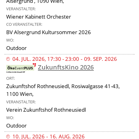
Alsergrund , 1090 Wien,
VERANSTALTER
Wiener Kabinett Orchester
CO VERANSTALTER
BV Alsergrund Kultursommer 2026
WO
Outdoor
04
.
JUL
.
2026
,
17:30
-
23:00
‐
09
.
SEP
.
2026
ZukunftsKino 2026
ORT
Zukunftshof Rothneusiedl, Rosiwalgasse 41-43,
1100 Wien,
VERANSTALTER
Verein Zukunftshof Rothneusiedl
WO
Outdoor
10
.
JUL
.
2026
‐
16
.
AUG
.
2026